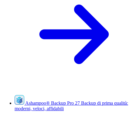
Ashampoo
®
Backup Pro 27
Backup di prima qualità:
moderni, veloci, affidabili