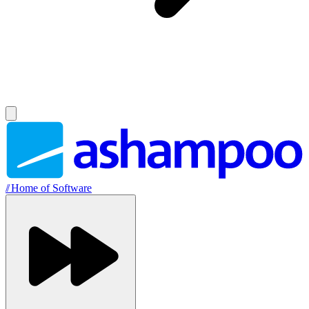
//
Home of Software