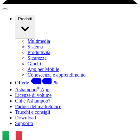
Prodotti
Multimedia
Sistema
Produttività
Sicurezza
Giochi
App per Mobile
Conoscenza e apprendimento
Offerte
%
®
Ashampoo
App
Licenze di volume
Chi è Ashampoo?
Partner del marketplace
Trucchi e consigli
Download
Supporto