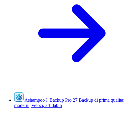
Ashampoo
®
Backup Pro 27
Backup di prima qualità:
moderni, veloci, affidabili