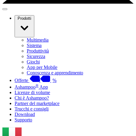
Prodotti
Multimedia
Sistema
Produttività
Sicurezza
Giochi
App per Mobile
Conoscenza e apprendimento
Offerte
%
®
Ashampoo
App
Licenze di volume
Chi è Ashampoo?
Partner del marketplace
Trucchi e consigli
Download
Supporto