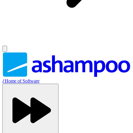
//
Home of Software