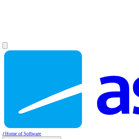
//
Home of Software