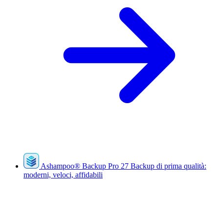
Ashampoo
®
Backup Pro 27
Backup di prima qualità:
moderni, veloci, affidabili