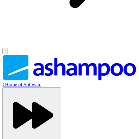
//
Home of Software