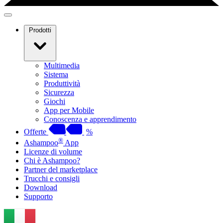
Prodotti
Multimedia
Sistema
Produttività
Sicurezza
Giochi
App per Mobile
Conoscenza e apprendimento
Offerte
%
®
Ashampoo
App
Licenze di volume
Chi è Ashampoo?
Partner del marketplace
Trucchi e consigli
Download
Supporto