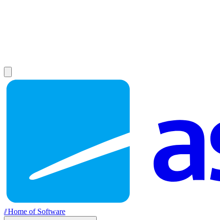
//
Home of Software