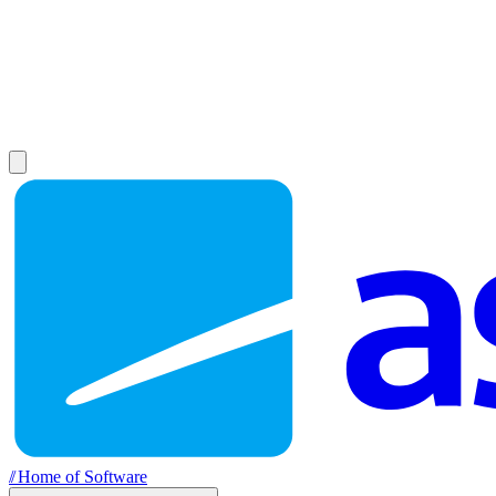
//
Home of Software