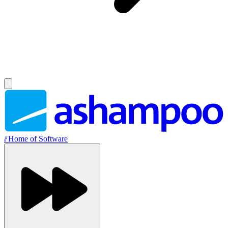
//
Home of Software