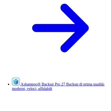
Ashampoo
®
Backup Pro 27
Backup di prima qualità:
moderni, veloci, affidabili