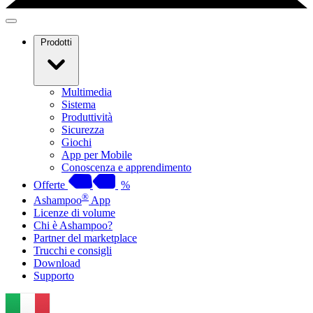
Prodotti
Multimedia
Sistema
Produttività
Sicurezza
Giochi
App per Mobile
Conoscenza e apprendimento
Offerte
%
®
Ashampoo
App
Licenze di volume
Chi è Ashampoo?
Partner del marketplace
Trucchi e consigli
Download
Supporto