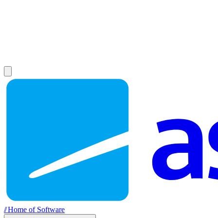
//
Home of Software