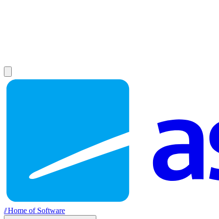
//
Home of Software