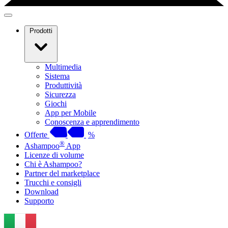
Prodotti
Multimedia
Sistema
Produttività
Sicurezza
Giochi
App per Mobile
Conoscenza e apprendimento
Offerte
%
®
Ashampoo
App
Licenze di volume
Chi è Ashampoo?
Partner del marketplace
Trucchi e consigli
Download
Supporto