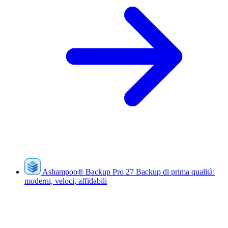
Ashampoo
®
Backup Pro 27
Backup di prima qualità:
moderni, veloci, affidabili