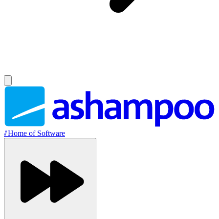
//
Home of Software