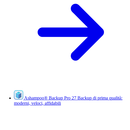
Ashampoo
®
Backup Pro 27
Backup di prima qualità:
moderni, veloci, affidabili