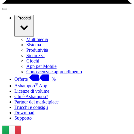
Prodotti
Multimedia
Sistema
Produttività
Sicurezza
Giochi
App per Mobile
Conoscenza e apprendimento
Offerte
%
®
Ashampoo
App
Licenze di volume
Chi è Ashampoo?
Partner del marketplace
Trucchi e consigli
Download
Supporto