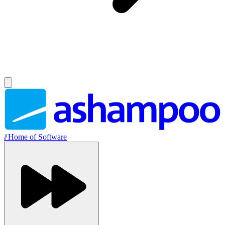
//
Home of Software