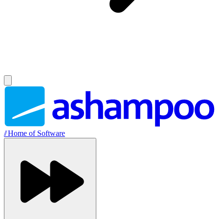
//
Home of Software