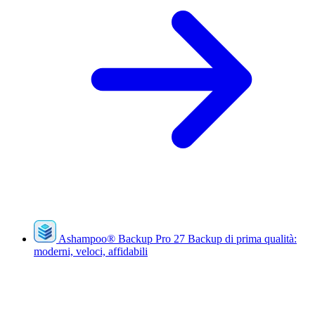
Ashampoo
®
Backup Pro 27
Backup di prima qualità:
moderni, veloci, affidabili