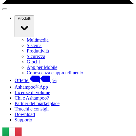
Prodotti
Multimedia
Sistema
Produttività
Sicurezza
Giochi
App per Mobile
Conoscenza e apprendimento
Offerte
%
®
Ashampoo
App
Licenze di volume
Chi è Ashampoo?
Partner del marketplace
Trucchi e consigli
Download
Supporto