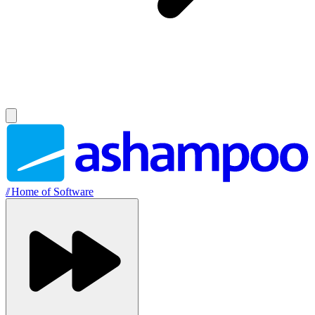
//
Home of Software