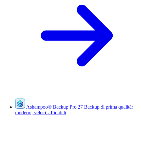
Ashampoo
®
Backup Pro 27
Backup di prima qualità:
moderni, veloci, affidabili