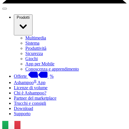
Prodotti
Multimedia
Sistema
Produttività
Sicurezza
Giochi
App per Mobile
Conoscenza e apprendimento
Offerte
%
®
Ashampoo
App
Licenze di volume
Chi è Ashampoo?
Partner del marketplace
Trucchi e consigli
Download
Supporto