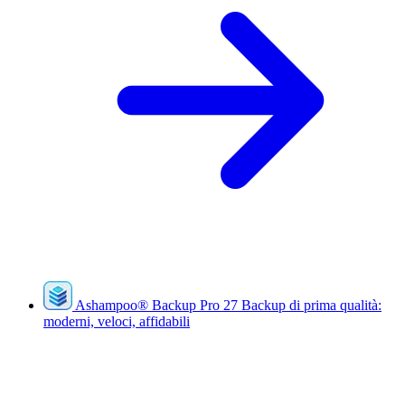
Ashampoo
®
Backup Pro 27
Backup di prima qualità:
moderni, veloci, affidabili