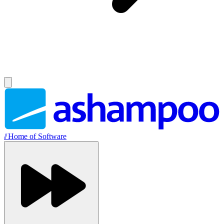
//
Home of Software