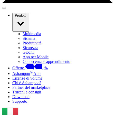
Prodotti
Multimedia
Sistema
Produttività
Sicurezza
Giochi
App per Mobile
Conoscenza e apprendimento
Offerte
%
®
Ashampoo
App
Licenze di volume
Chi è Ashampoo?
Partner del marketplace
Trucchi e consigli
Download
Supporto