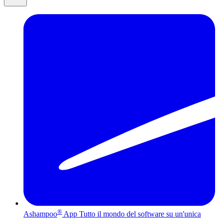
®
Ashampoo
App
Tutto il mondo del software su un'unica