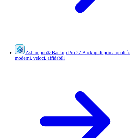
Ashampoo
®
Backup Pro 27
Backup di prima qualità:
moderni, veloci, affidabili