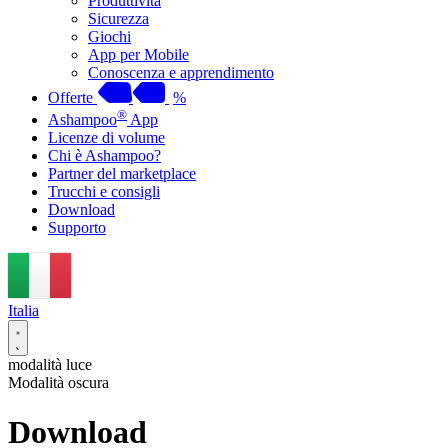
Produttività
Sicurezza
Giochi
App per Mobile
Conoscenza e apprendimento
Offerte
%
®
Ashampoo
App
Licenze di volume
Chi è Ashampoo?
Partner del marketplace
Trucchi e consigli
Download
Supporto
Italia
modalità luce
Modalità oscura
Download