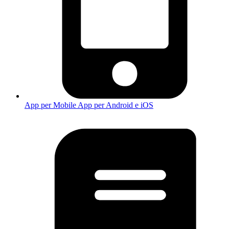
App per Mobile
App per Android e iOS