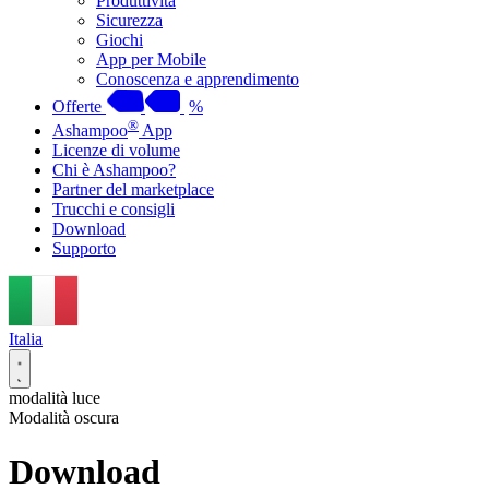
Produttività
Sicurezza
Giochi
App per Mobile
Conoscenza e apprendimento
Offerte
%
®
Ashampoo
App
Licenze di volume
Chi è Ashampoo?
Partner del marketplace
Trucchi e consigli
Download
Supporto
Italia
modalità luce
Modalità oscura
Download