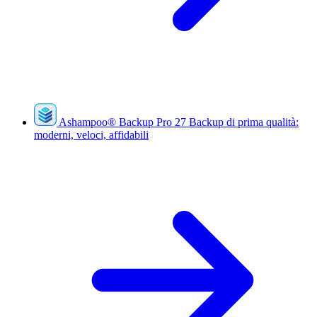
Ashampoo
®
Backup Pro 27
Backup di prima qualità:
moderni, veloci, affidabili