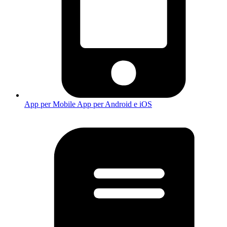
App per Mobile
App per Android e iOS