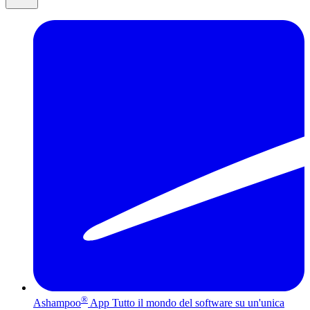
®
Ashampoo
App
Tutto il mondo del software su un'unica