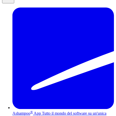
®
Ashampoo
App
Tutto il mondo del software su un'unica