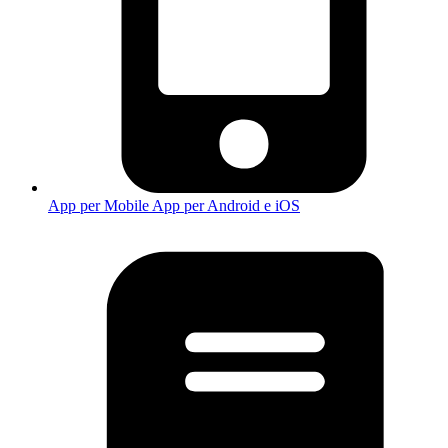
App per Mobile
App per Android e iOS