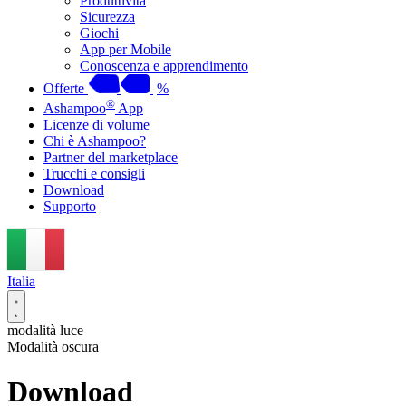
Produttività
Sicurezza
Giochi
App per Mobile
Conoscenza e apprendimento
Offerte
%
®
Ashampoo
App
Licenze di volume
Chi è Ashampoo?
Partner del marketplace
Trucchi e consigli
Download
Supporto
Italia
modalità luce
Modalità oscura
Download