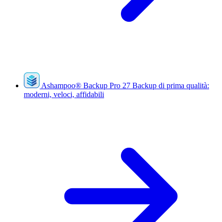
Ashampoo
®
Backup Pro 27
Backup di prima qualità:
moderni, veloci, affidabili