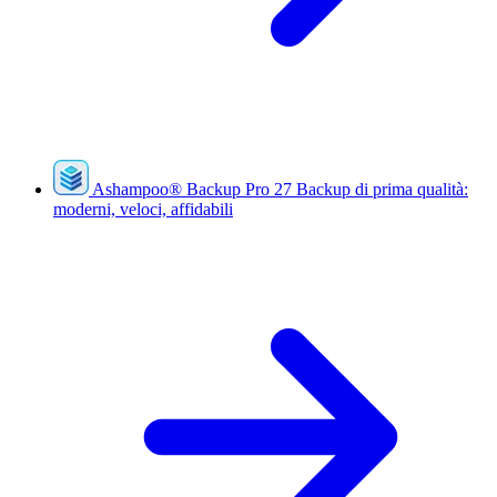
Ashampoo
®
Backup Pro 27
Backup di prima qualità:
moderni, veloci, affidabili