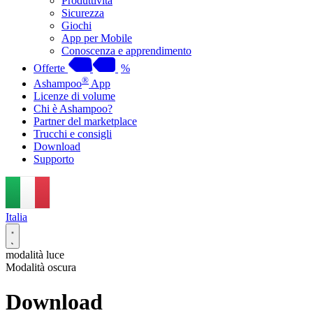
Produttività
Sicurezza
Giochi
App per Mobile
Conoscenza e apprendimento
Offerte
%
®
Ashampoo
App
Licenze di volume
Chi è Ashampoo?
Partner del marketplace
Trucchi e consigli
Download
Supporto
Italia
modalità luce
Modalità oscura
Download