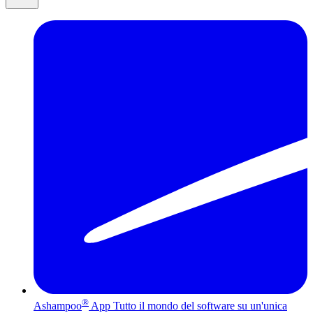
®
Ashampoo
App
Tutto il mondo del software su un'unica