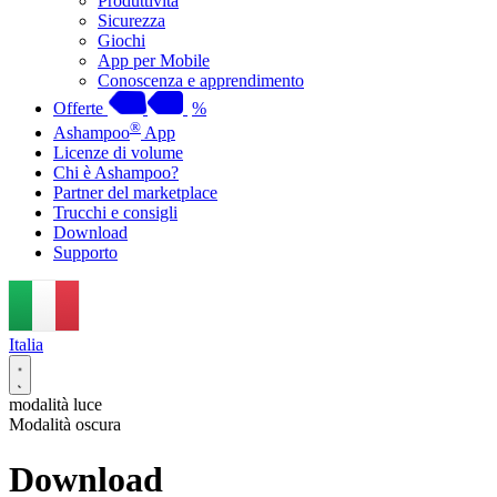
Produttività
Sicurezza
Giochi
App per Mobile
Conoscenza e apprendimento
Offerte
%
®
Ashampoo
App
Licenze di volume
Chi è Ashampoo?
Partner del marketplace
Trucchi e consigli
Download
Supporto
Italia
modalità luce
Modalità oscura
Download