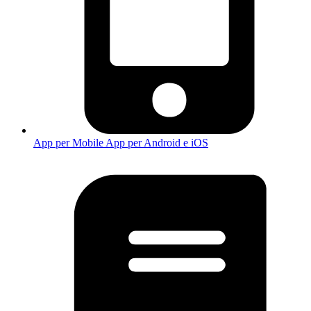
App per Mobile
App per Android e iOS