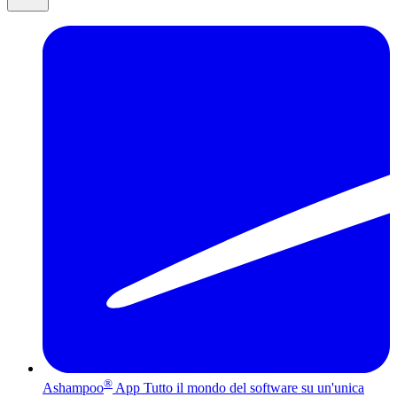
®
Ashampoo
App
Tutto il mondo del software su un'unica