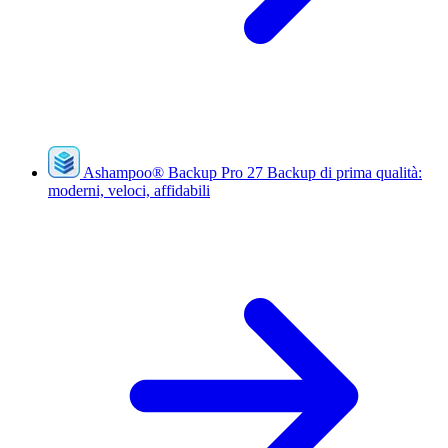
Ashampoo
®
Backup Pro 27
Backup di prima qualità:
moderni, veloci, affidabili