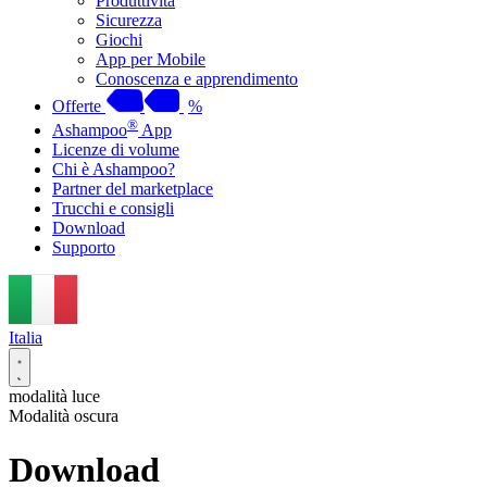
Produttività
Sicurezza
Giochi
App per Mobile
Conoscenza e apprendimento
Offerte
%
®
Ashampoo
App
Licenze di volume
Chi è Ashampoo?
Partner del marketplace
Trucchi e consigli
Download
Supporto
Italia
modalità luce
Modalità oscura
Download