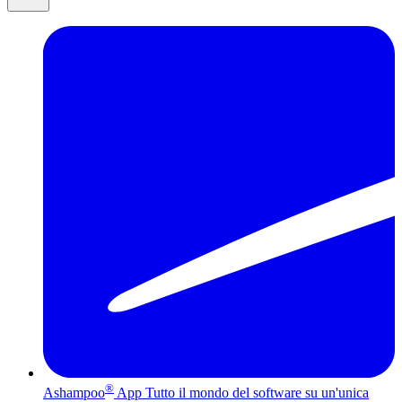
®
Ashampoo
App
Tutto il mondo del software su un'unica