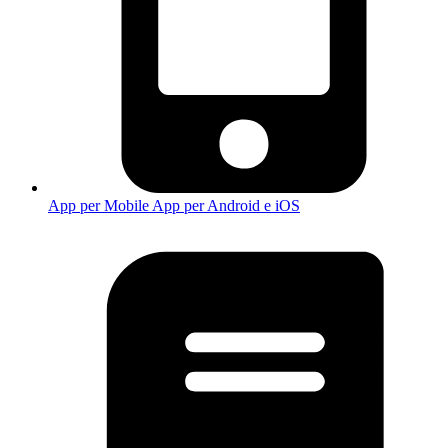
App per Mobile
App per Android e iOS