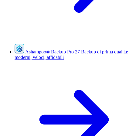
Ashampoo
®
Backup Pro 27
Backup di prima qualità:
moderni, veloci, affidabili