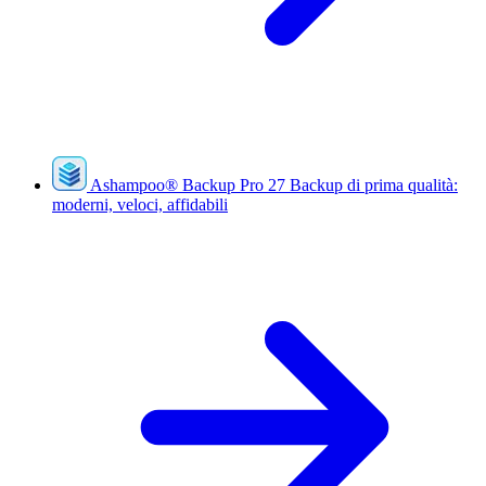
Ashampoo
®
Backup Pro 27
Backup di prima qualità:
moderni, veloci, affidabili