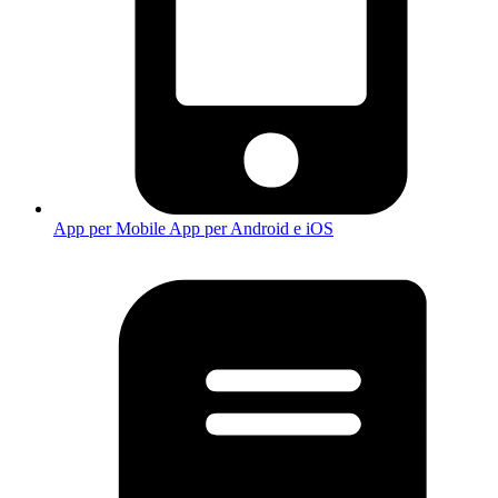
App per Mobile
App per Android e iOS