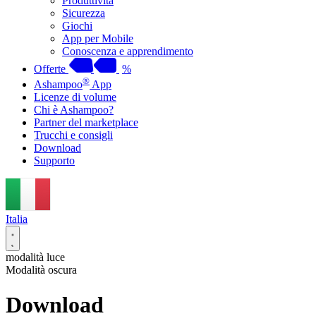
Produttività
Sicurezza
Giochi
App per Mobile
Conoscenza e apprendimento
Offerte
%
®
Ashampoo
App
Licenze di volume
Chi è Ashampoo?
Partner del marketplace
Trucchi e consigli
Download
Supporto
Italia
modalità luce
Modalità oscura
Download