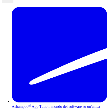
®
Ashampoo
App
Tutto il mondo del software su un'unica