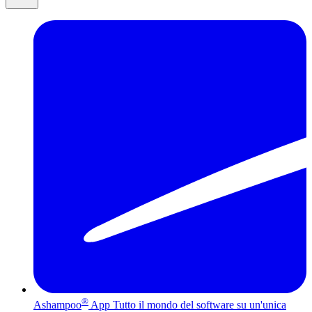
®
Ashampoo
App
Tutto il mondo del software su un'unica