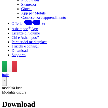
Produttività
Sicurezza
Giochi
App per Mobile
Conoscenza e apprendimento
Offerte
%
®
Ashampoo
App
Licenze di volume
Chi è Ashampoo?
Partner del marketplace
Trucchi e consigli
Download
Supporto
Italia
modalità luce
Modalità oscura
Download