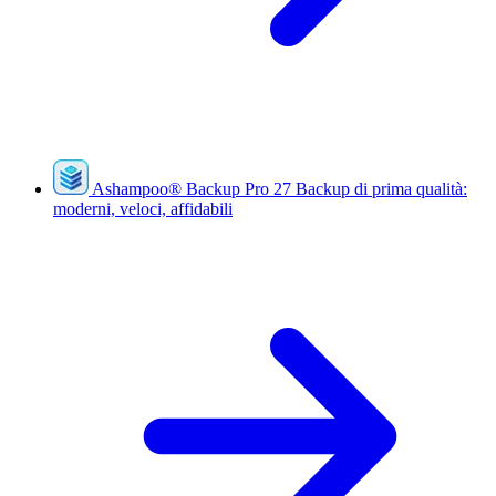
Ashampoo
®
Backup Pro 27
Backup di prima qualità:
moderni, veloci, affidabili