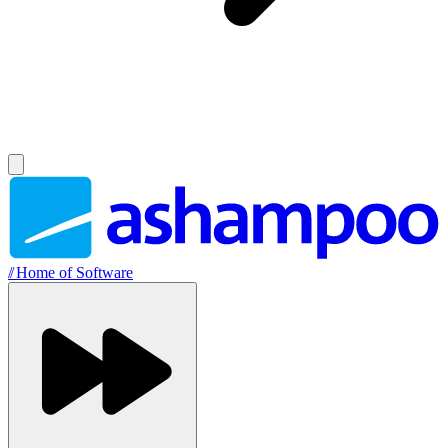
//
Home of Software