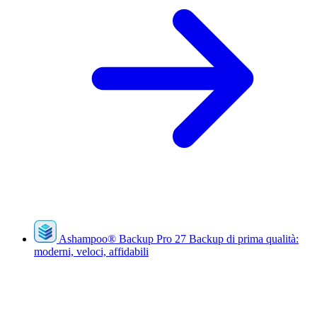
Ashampoo
®
Backup Pro 27
Backup di prima qualità:
moderni, veloci, affidabili