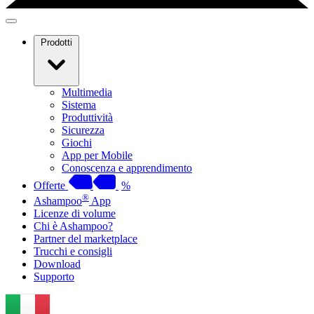
Prodotti
Multimedia
Sistema
Produttività
Sicurezza
Giochi
App per Mobile
Conoscenza e apprendimento
Offerte
%
®
Ashampoo
App
Licenze di volume
Chi è Ashampoo?
Partner del marketplace
Trucchi e consigli
Download
Supporto