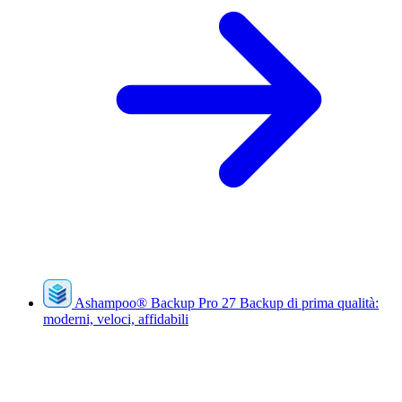
Ashampoo
®
Backup Pro 27
Backup di prima qualità:
moderni, veloci, affidabili