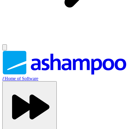
//
Home of Software