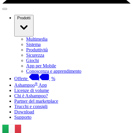
Prodotti
Multimedia
Sistema
Produttività
Sicurezza
Giochi
App per Mobile
Conoscenza e apprendimento
Offerte
%
®
Ashampoo
App
Licenze di volume
Chi è Ashampoo?
Partner del marketplace
Trucchi e consigli
Download
Supporto