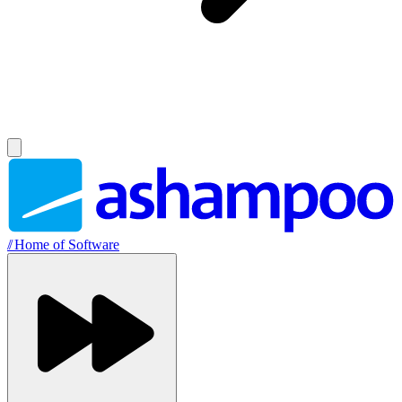
//
Home of Software