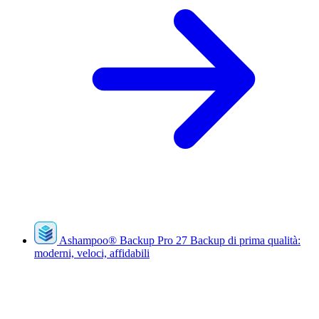
Ashampoo
®
Backup Pro 27
Backup di prima qualità:
moderni, veloci, affidabili