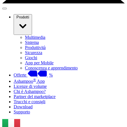
Prodotti
Multimedia
Sistema
Produttività
Sicurezza
Giochi
App per Mobile
Conoscenza e apprendimento
Offerte
%
®
Ashampoo
App
Licenze di volume
Chi è Ashampoo?
Partner del marketplace
Trucchi e consigli
Download
Supporto