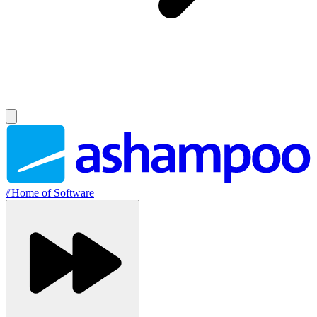
//
Home of Software