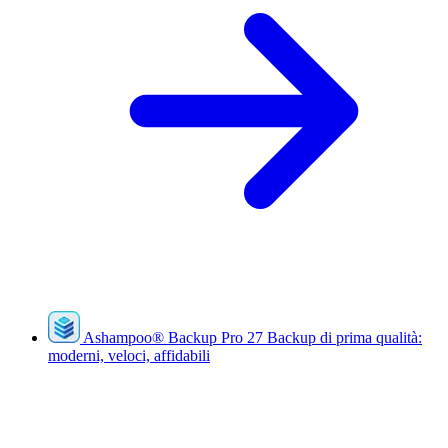
Ashampoo
®
Backup Pro 27
Backup di prima qualità:
moderni, veloci, affidabili