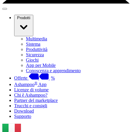
Prodotti
Multimedia
Sistema
Produttività
Sicurezza
Giochi
App per Mobile
Conoscenza e apprendimento
Offerte
%
®
Ashampoo
App
Licenze di volume
Chi è Ashampoo?
Partner del marketplace
Trucchi e consigli
Download
Supporto