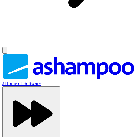
//
Home of Software