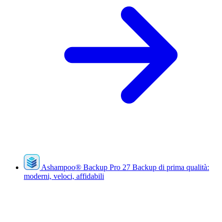
Ashampoo
®
Backup Pro 27
Backup di prima qualità:
moderni, veloci, affidabili