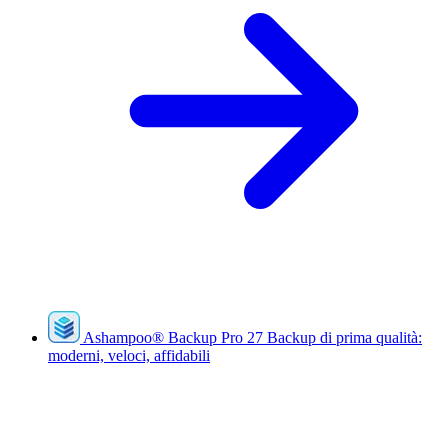
Ashampoo
®
Backup Pro 27
Backup di prima qualità:
moderni, veloci, affidabili