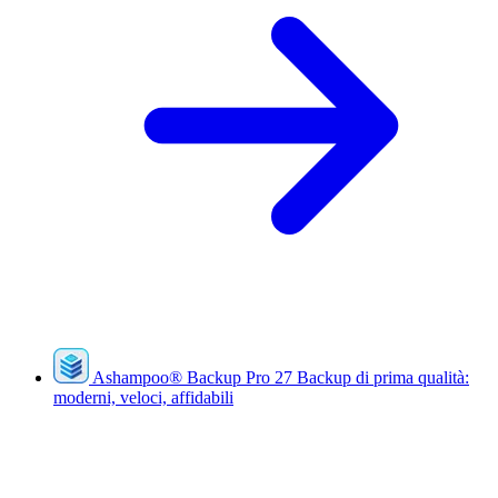
Ashampoo
®
Backup Pro 27
Backup di prima qualità:
moderni, veloci, affidabili