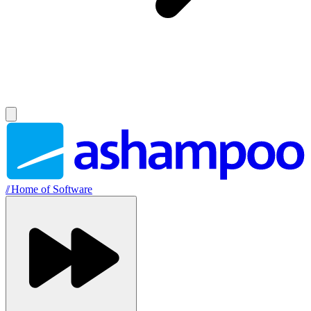
//
Home of Software