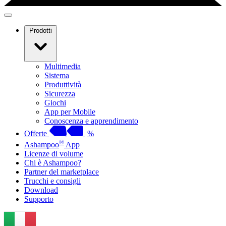
Prodotti
Multimedia
Sistema
Produttività
Sicurezza
Giochi
App per Mobile
Conoscenza e apprendimento
Offerte
%
®
Ashampoo
App
Licenze di volume
Chi è Ashampoo?
Partner del marketplace
Trucchi e consigli
Download
Supporto