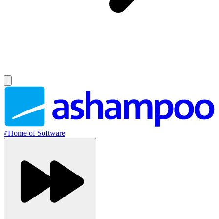
//
Home of Software