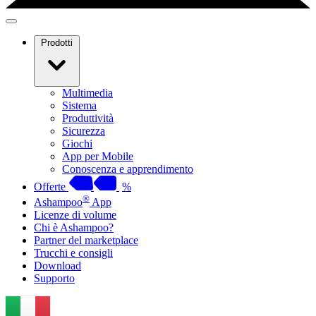
Prodotti
Multimedia
Sistema
Produttività
Sicurezza
Giochi
App per Mobile
Conoscenza e apprendimento
Offerte
%
®
Ashampoo
App
Licenze di volume
Chi è Ashampoo?
Partner del marketplace
Trucchi e consigli
Download
Supporto