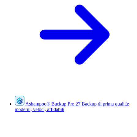
Ashampoo
®
Backup Pro 27
Backup di prima qualità:
moderni, veloci, affidabili