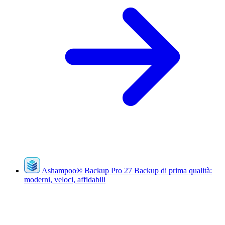
Ashampoo
®
Backup Pro 27
Backup di prima qualità:
moderni, veloci, affidabili