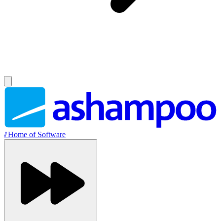
//
Home of Software