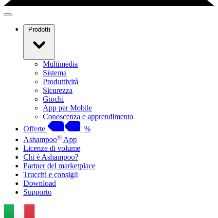
Prodotti
Multimedia
Sistema
Produttività
Sicurezza
Giochi
App per Mobile
Conoscenza e apprendimento
Offerte
%
®
Ashampoo
App
Licenze di volume
Chi è Ashampoo?
Partner del marketplace
Trucchi e consigli
Download
Supporto