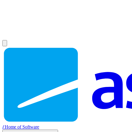
//
Home of Software