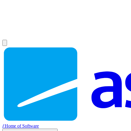
//
Home of Software