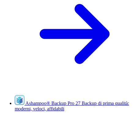
Ashampoo
®
Backup Pro 27
Backup di prima qualità:
moderni, veloci, affidabili