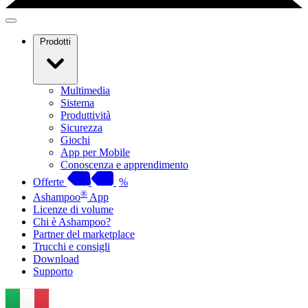
Prodotti
Multimedia
Sistema
Produttività
Sicurezza
Giochi
App per Mobile
Conoscenza e apprendimento
Offerte
%
®
Ashampoo
App
Licenze di volume
Chi è Ashampoo?
Partner del marketplace
Trucchi e consigli
Download
Supporto