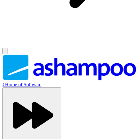
//
Home of Software