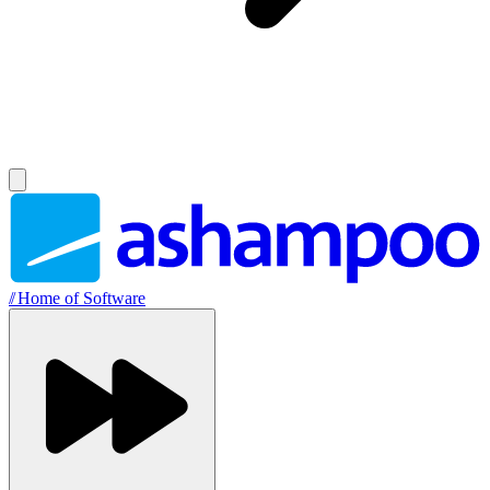
//
Home of Software