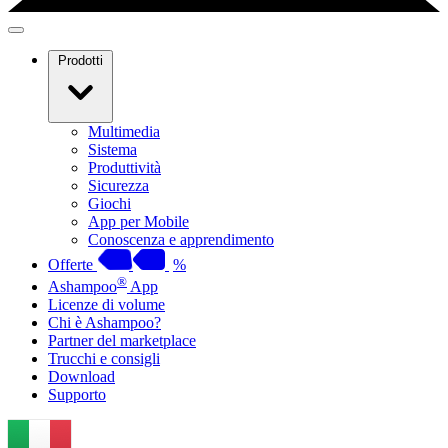
Prodotti
Multimedia
Sistema
Produttività
Sicurezza
Giochi
App per Mobile
Conoscenza e apprendimento
Offerte
%
®
Ashampoo
App
Licenze di volume
Chi è Ashampoo?
Partner del marketplace
Trucchi e consigli
Download
Supporto