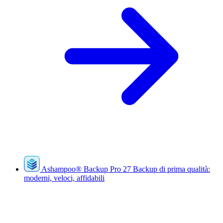
Ashampoo
®
Backup Pro 27
Backup di prima qualità:
moderni, veloci, affidabili