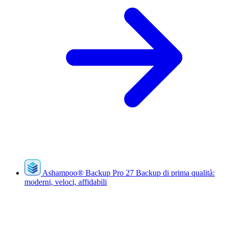
Ashampoo
®
Backup Pro 27
Backup di prima qualità:
moderni, veloci, affidabili