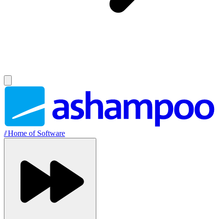
//
Home of Software