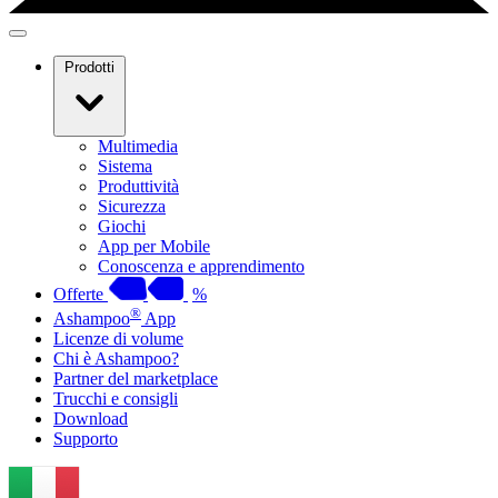
Prodotti
Multimedia
Sistema
Produttività
Sicurezza
Giochi
App per Mobile
Conoscenza e apprendimento
Offerte
%
®
Ashampoo
App
Licenze di volume
Chi è Ashampoo?
Partner del marketplace
Trucchi e consigli
Download
Supporto