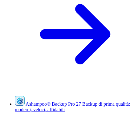
Ashampoo
®
Backup Pro 27
Backup di prima qualità:
moderni, veloci, affidabili