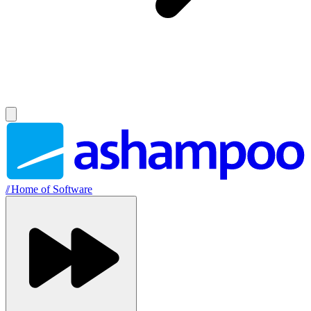
//
Home of Software