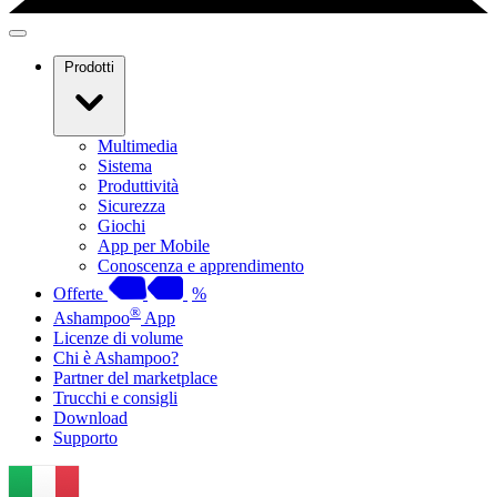
Prodotti
Multimedia
Sistema
Produttività
Sicurezza
Giochi
App per Mobile
Conoscenza e apprendimento
Offerte
%
®
Ashampoo
App
Licenze di volume
Chi è Ashampoo?
Partner del marketplace
Trucchi e consigli
Download
Supporto