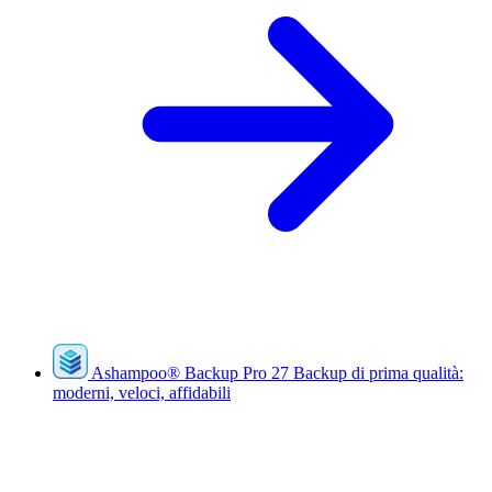
Ashampoo
®
Backup Pro 27
Backup di prima qualità:
moderni, veloci, affidabili