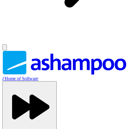
//
Home of Software