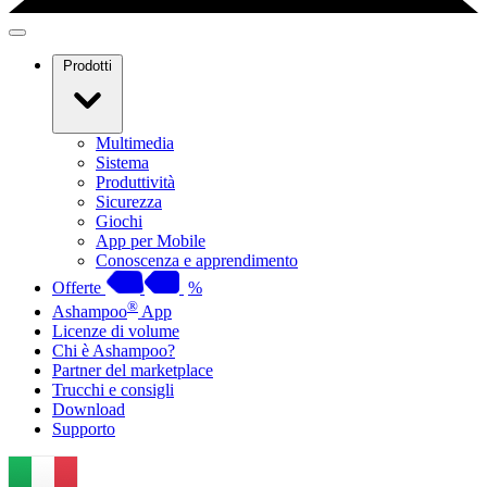
Prodotti
Multimedia
Sistema
Produttività
Sicurezza
Giochi
App per Mobile
Conoscenza e apprendimento
Offerte
%
®
Ashampoo
App
Licenze di volume
Chi è Ashampoo?
Partner del marketplace
Trucchi e consigli
Download
Supporto