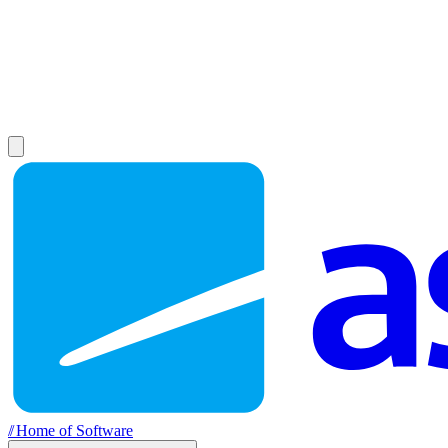
//
Home of Software