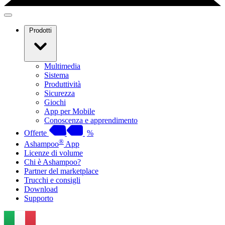
Prodotti
Multimedia
Sistema
Produttività
Sicurezza
Giochi
App per Mobile
Conoscenza e apprendimento
Offerte
%
®
Ashampoo
App
Licenze di volume
Chi è Ashampoo?
Partner del marketplace
Trucchi e consigli
Download
Supporto