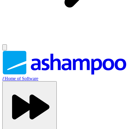
//
Home of Software