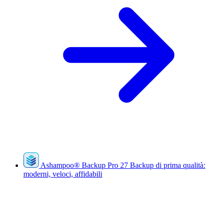
Ashampoo
®
Backup Pro 27
Backup di prima qualità:
moderni, veloci, affidabili