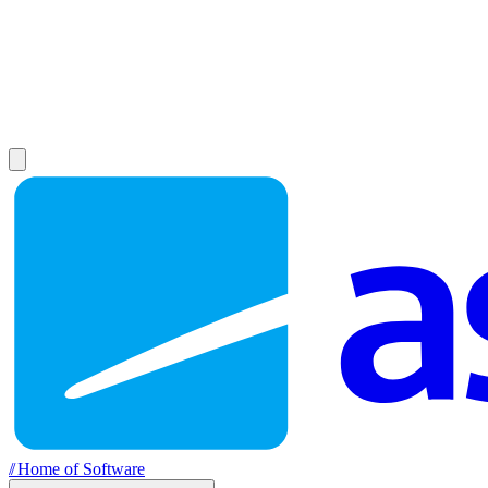
//
Home of Software