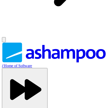
//
Home of Software