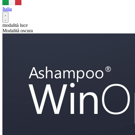
Italia
modalità luce
Modalità oscura