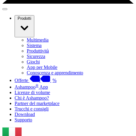
Prodotti
Multimedia
Sistema
Produttività
Sicurezza
Giochi
App per Mobile
Conoscenza e apprendimento
Offerte
%
®
Ashampoo
App
Licenze di volume
Chi è Ashampoo?
Partner del marketplace
Trucchi e consigli
Download
Supporto