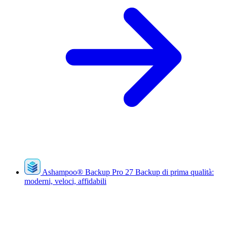
Ashampoo
®
Backup Pro 27
Backup di prima qualità:
moderni, veloci, affidabili