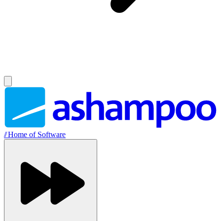
//
Home of Software