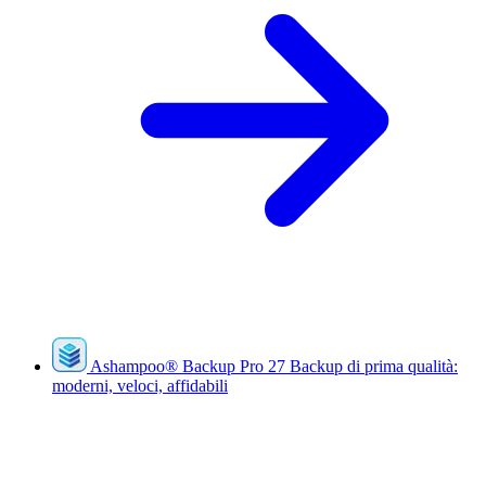
Ashampoo
®
Backup Pro 27
Backup di prima qualità:
moderni, veloci, affidabili