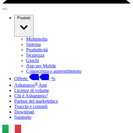
Prodotti
Multimedia
Sistema
Produttività
Sicurezza
Giochi
App per Mobile
Conoscenza e apprendimento
Offerte
%
®
Ashampoo
App
Licenze di volume
Chi è Ashampoo?
Partner del marketplace
Trucchi e consigli
Download
Supporto