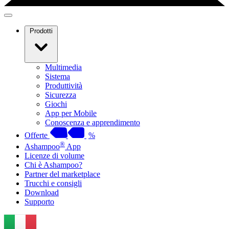
Prodotti
Multimedia
Sistema
Produttività
Sicurezza
Giochi
App per Mobile
Conoscenza e apprendimento
Offerte
%
®
Ashampoo
App
Licenze di volume
Chi è Ashampoo?
Partner del marketplace
Trucchi e consigli
Download
Supporto