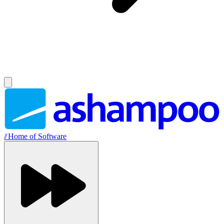
//
Home of Software