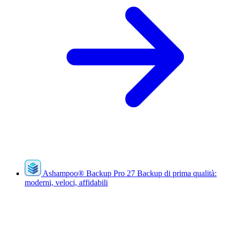
Ashampoo
®
Backup Pro 27
Backup di prima qualità:
moderni, veloci, affidabili