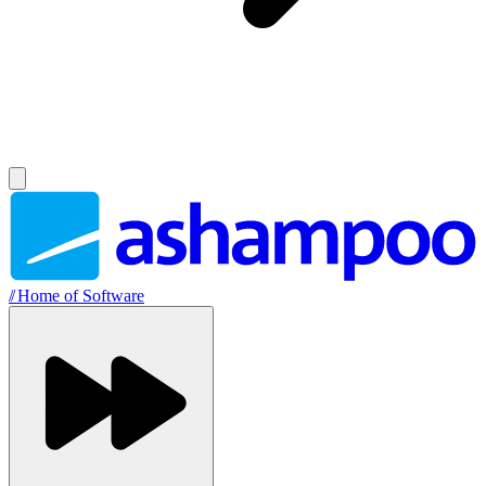
//
Home of Software