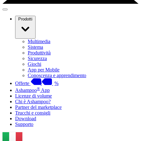
Prodotti
Multimedia
Sistema
Produttività
Sicurezza
Giochi
App per Mobile
Conoscenza e apprendimento
Offerte
%
®
Ashampoo
App
Licenze di volume
Chi è Ashampoo?
Partner del marketplace
Trucchi e consigli
Download
Supporto