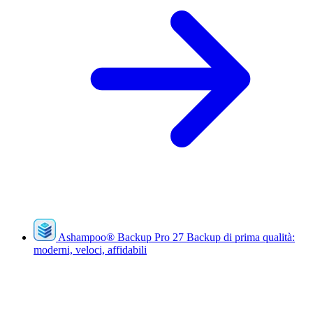
Ashampoo
®
Backup Pro 27
Backup di prima qualità:
moderni, veloci, affidabili