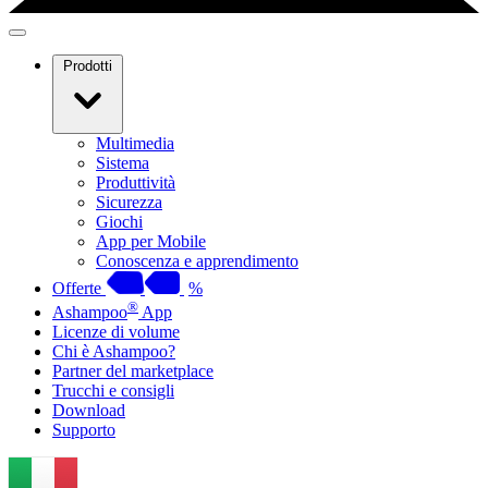
Prodotti
Multimedia
Sistema
Produttività
Sicurezza
Giochi
App per Mobile
Conoscenza e apprendimento
Offerte
%
®
Ashampoo
App
Licenze di volume
Chi è Ashampoo?
Partner del marketplace
Trucchi e consigli
Download
Supporto