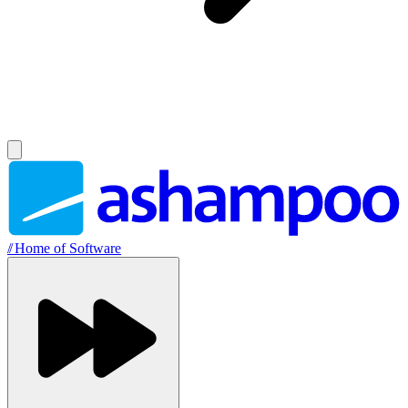
//
Home of Software