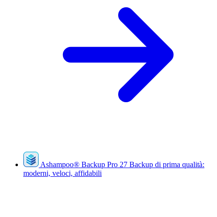
Ashampoo
®
Backup Pro 27
Backup di prima qualità:
moderni, veloci, affidabili