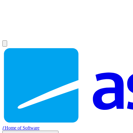
//
Home of Software