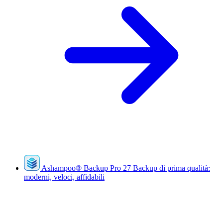
Ashampoo
®
Backup Pro 27
Backup di prima qualità:
moderni, veloci, affidabili