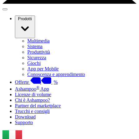
Prodotti
Multimedia
Sistema
Produttività
Sicurezza
Giochi
App per Mobile
Conoscenza e apprendimento
Offerte
%
®
Ashampoo
App
Licenze di volume
Chi è Ashampoo?
Partner del marketplace
Trucchi e consigli
Download
Supporto