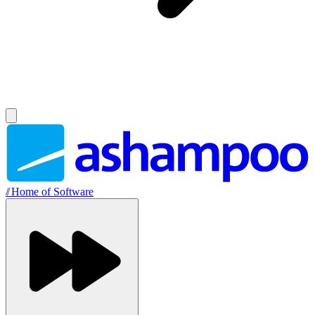
//
Home of Software