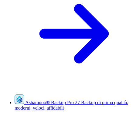
Ashampoo
®
Backup Pro 27
Backup di prima qualità:
moderni, veloci, affidabili