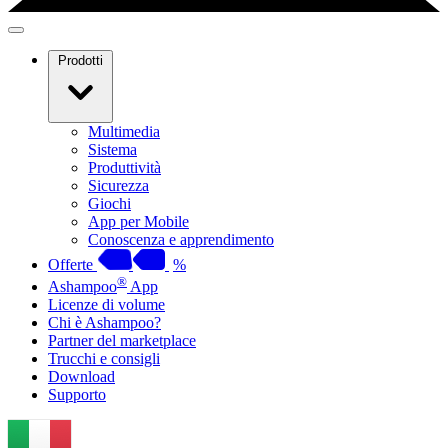
Prodotti
Multimedia
Sistema
Produttività
Sicurezza
Giochi
App per Mobile
Conoscenza e apprendimento
Offerte
%
®
Ashampoo
App
Licenze di volume
Chi è Ashampoo?
Partner del marketplace
Trucchi e consigli
Download
Supporto