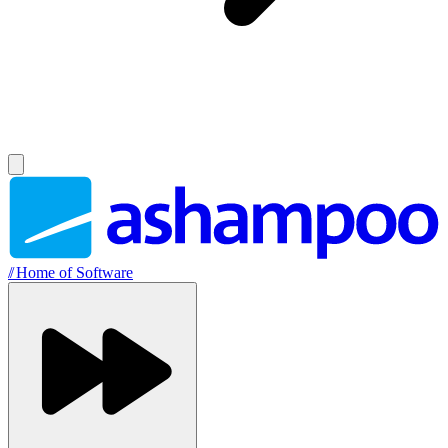
//
Home of Software