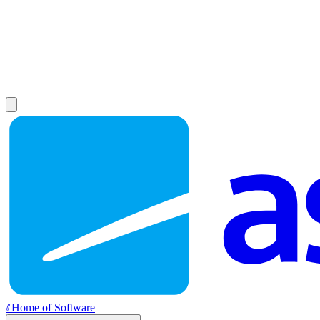
//
Home of Software